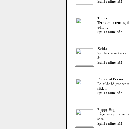
Spill online nå!
Tetris
Tetris er en retro sp
udfo ...
Spill online nå!
Zelda
Spille klassiske Zeld
di ...
Spill online nå!
Prince of Persia
En af de fÃ¸rste stor
sikk ...
Spill online nå!
Puppy Hop
FÃ¸rste udgivelse i 
som ...
Spill online nå!