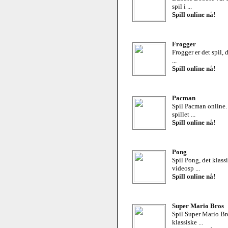
spil i ...
Spill online nå!
Frogger
Frogger er det spil, d
...
Spill online nå!
Pacman
Spil Pacman online. 
spillet ...
Spill online nå!
Pong
Spil Pong, det klassi
videosp ...
Spill online nå!
Super Mario Bros
Spil Super Mario Bro
klassiske ...