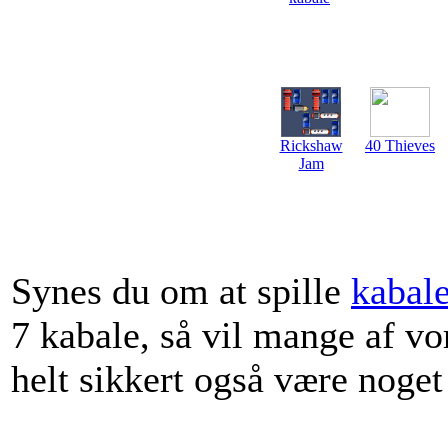
Rickshaw
40 Thieves
Jam
Synes du om at spille
kabal
7 kabale, så vil mange af vo
helt sikkert også være noget 