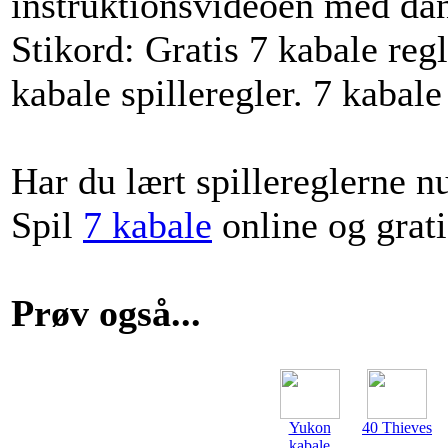
instruktionsvideoen med dan
Stikord: Gratis 7 kabale reg
kabale spilleregler. 7 kabale
Har du lært spillereglerne nu
Spil
7 kabale
online og grati
Prøv også...
Yukon
40 Thieves
kabale