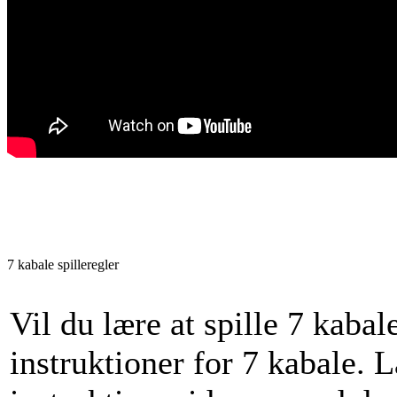
7 kabale spilleregler
Vil du lære at spille 7 kabal
instruktioner for 7 kabale. L