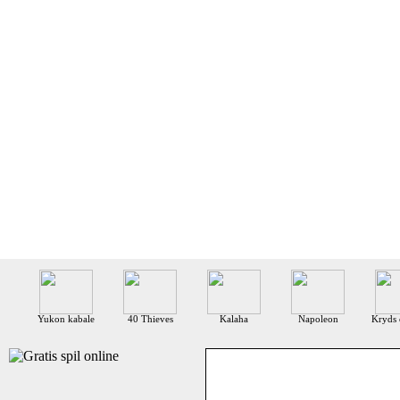
Yukon kabale
40 Thieves
Kalaha
Napoleon
Kryds 