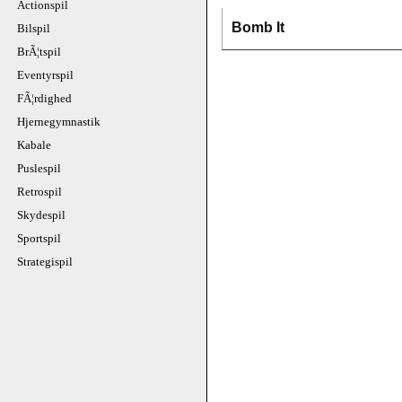
Actionspil
Bomb It
Bilspil
BrÃ¦tspil
Eventyrspil
FÃ¦rdighed
Hjernegymnastik
Kabale
Puslespil
Retrospil
Skydespil
Sportspil
Strategispil