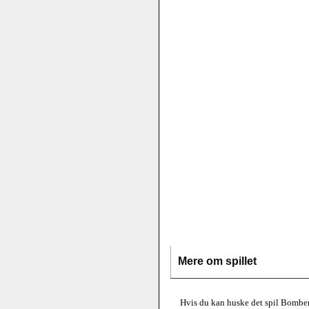
Mere om spillet
Hvis du kan huske det spil Bomberm