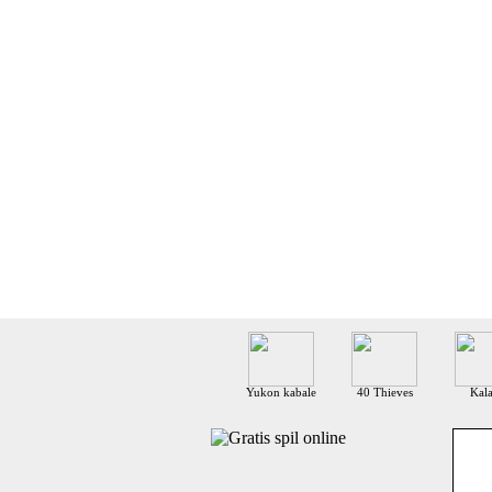
Yukon kabale
40 Thieves
Kal