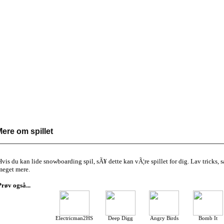
ere om spillet
Hvis du kan lide snowboarding spil, sÃ¥ dette kan vÃ¦re spillet for dig. Lav tricks
meget mere.
Prøv også...
Electricman2HS
Deep Digg
Angry Birds
Bomb It