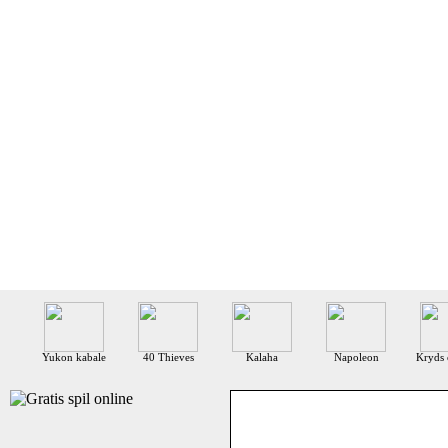
Yukon kabale
40 Thieves
Kalaha
Napoleon
Kryds 