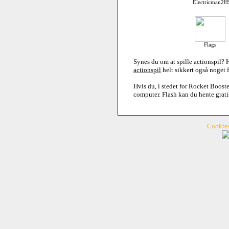
Electricman2H
Flags
Synes du om at spille
actionspil
? 
actionspil
helt sikkert også noget f
Hvis du, i stedet for Rocket Booster
computer. Flash kan du hente grati
Cookie